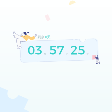
剩余
0天
03
57
25
时
分
秒